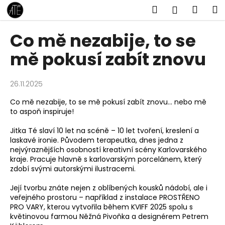
K
Přejít
Hledat
Náku
M
Přihlášen
na
o
obsah
Zpět
Zpět
košík
š
Co mě nezabije, to se
í
C
mě pokusí zabít znovu
k
o
p
26.11.2025
o
Co mě nezabije, to se mě pokusí zabít znovu... nebo mě
t
to aspoň inspiruje!
ř
e
Jitka Té slaví 10 let na scéně – 10 let tvoření, kreslení a
laskavé ironie. Původem terapeutka, dnes jedna z
b
nejvýraznějších osobností kreativní scény Karlovarského
u
kraje. Pracuje hlavně s karlovarským porcelánem, který
zdobí svými autorskými ilustracemi.
j
e
Její tvorbu znáte nejen z oblíbených kousků nádobí, ale i
t
veřejného prostoru – například z instalace PROSTŘENO
PRO VARY, kterou vytvořila během KVIFF 2025 spolu s
e
květinovou farmou Něžná Pivoňka a designérem Petrem
n