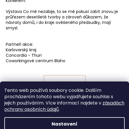
Köhlerem.
a
Výstava Co mě nezabije, to se mě pokusí zabít znovu je
j
průřezem desetileté tvorby a zároveň důkazem, že
í
návraty domů, i do kraje ověšeného předsudky, mají
smysl.
t
?
Partneři akce:
Karlovarský kraj
Concordia - Thun
Coworkingové centrum Blaho
HLEDAT
DALŠÍ ČLÁNEK
Tento web používá soubory cookie. Dalším
procházením tohoto webu vyjadřujete souhlas s
Z
jejich používáním. Více informací najdete v
zásadách
á
ochrany
osobních
údajů
.
p
a
Nastavení
Vytvořil Shoptet