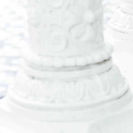
K
Y
T
É