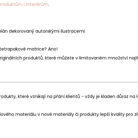
produktům i interiérům
.
lán dekorovaný autorskými ilustracemi.
z tetrapakové matrice? Ano!
originálních produktů, které můžete v limitovaném množství nají
dukty, které vznikají na přání klientů - vždy je kladen důraz na
 materiálu v nové materiály či produkty lepší kvality pro zlep