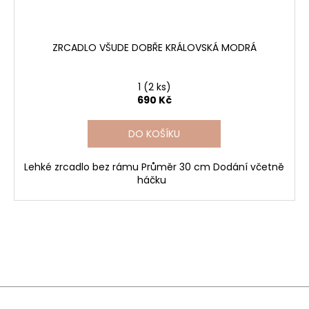
ZRCADLO VŠUDE DOBŘE KRÁLOVSKÁ MODRÁ
1
(2 ks)
690 Kč
DO KOŠÍKU
Lehké zrcadlo bez rámu Průměr 30 cm Dodání včetně
háčku