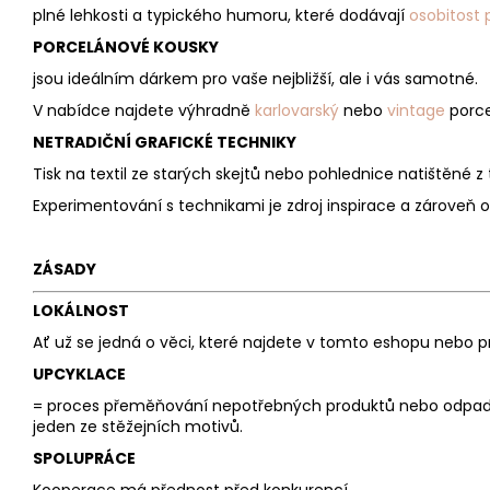
plné lehkosti a typického humoru, které dodávají
osobitost 
PORCELÁNOVÉ KOUSKY
jsou ideálním dárkem pro vaše nejbližší, ale i vás samotné.
V nabídce najdete výhradně
karlovarský
nebo
vintage
porce
NETRADIČNÍ GRAFICKÉ TECHNIKY
Tisk na textil ze starých skejtů nebo pohlednice natištěné 
Experimentování s technikami je zdroj inspirace a zároveň 
ZÁSADY
LOKÁLNOST
Ať už se jedná o věci, které najdete v tomto eshopu nebo pro
UPCYKLACE
= proces přeměňování nepotřebných produktů nebo odpadového
jeden ze stěžejních motivů.
SPOLUPRÁCE