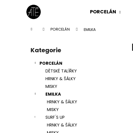
K
Přejít
na
o
PORCELÁN
obsah
Zpět
Zpět
š
do
do
í
Domů
PORCELÁN
EMILKA
k
obchodu
obchodu
P
o
Kategorie
Přeskočit
s
kategorie
t
PORCELÁN
r
DĚTSKÉ TALÍŘKY
a
HRNKY & ŠÁLKY
n
MISKY
n
EMILKA
í
HRNKY & ŠÁLKY
p
MISKY
a
SURF ́S UP
n
HRNKY & ŠÁLKY
e
MISKY