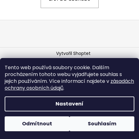
a
j
Z
í
á
t
p
?
a
Vytvořil Shoptet
t
í
Copyright 2026
ATELIÉR JITKY TÉ
. Všechna práva
Tento web používá soubory cookie. Dalším
vyhrazena.
Upravit nastavení cookies
HLEDAT
procházením tohoto webu vyjadřujete souhlas s
jejich používáním. Více informací najdete v
zásadách
ochrany
osobních
údajů
.
Nastavení
Odmítnout
Souhlasím
Vyrobeno s láskou v České republice.