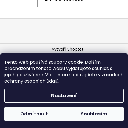
a
j
Z
í
á
t
p
?
a
Vytvořil Shoptet
t
í
Copyright 2026
ATELIÉR JITKY TÉ
. Všechna práva
Tento web používá soubory cookie. Dalším
vyhrazena.
Upravit nastavení cookies
HLEDAT
procházením tohoto webu vyjadřujete souhlas s
jejich používáním. Více informací najdete v
zásadách
ochrany
osobních
údajů
.
Nastavení
Odmítnout
Souhlasím
Vyrobeno s láskou v České republice.